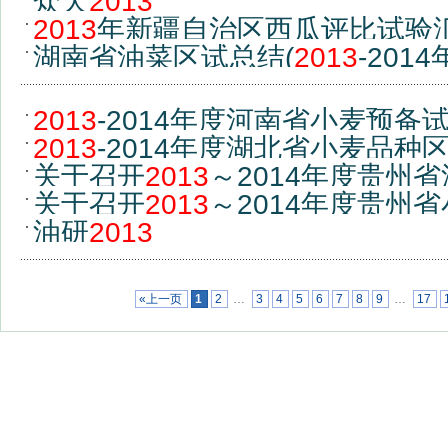
众天
2013
2013
年新疆自治区西瓜评比试验
湖南省油菜区试总结(
2013
-2014
2013
-2014年度河南省小麦预备
2013
-2014年度湖北省小麦品
关于召开
2013
～2014年度贵州
关于召开
2013
～2014年度贵州
知
油研
2013
知
«上一页
1
2
…
3
4
5
6
7
8
9
…
17