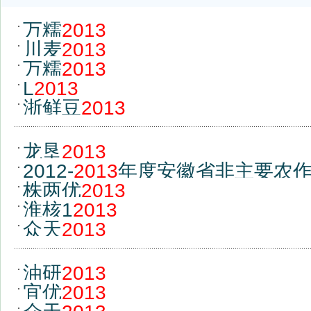
万糯
2013
川麦
2013
万糯
2013
L
2013
浙鲜豆
2013
龙垦
2013
2012-
2013
年度安徽省非主要农
株两优
2013
公告（三）
淮核1
2013
众天
2013
油研
2013
宜优
2013