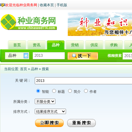
欢迎光临种业商务网
|
收藏本页
|
手机版
首页
资讯
品种
营销
供应
求购
模糊搜索
当前位置:
首页
»
品种
»
搜索
关 键 词：
智能
标题
简介
作者
所属分类：
排序方式：