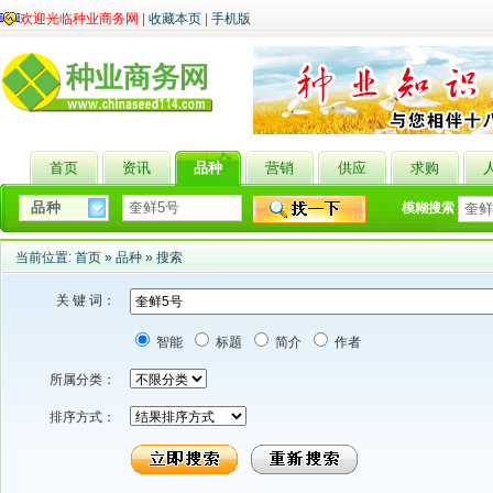
欢迎光临种业商务网
|
收藏本页
|
手机版
首页
资讯
品种
营销
供应
求购
模糊搜索
当前位置:
首页
»
品种
»
搜索
关 键 词：
智能
标题
简介
作者
所属分类：
排序方式：