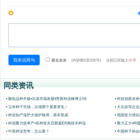
同类资讯
• 聚焦品种升级•共谋市场发展‖秀青种业棒博士58
• 科技创新未来
• 玉米种子市场，出现两个显著变化！
• 大北农等企
• 种业知产保护大保护格局，基本形成
• 我国发力强
• 科创聚力提单产•良种攻关启新篇‖河南技丰种业
• 聚力正大•种
• 中美种业竞争，怎么看？
• 中国种子协