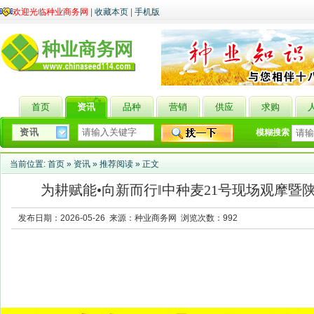
欢迎光临种业商务网
|
收藏本页
|
手机版
首页
资讯
品种
营销
供应
求购
模糊搜索
当前位置:
首页
»
资讯
»
推荐阅读
» 正文
为耕赋能•向新而行‖中种麦21号现场观摩
发布日期：2026-05-26 来源：种业商务网 浏览次数：
992