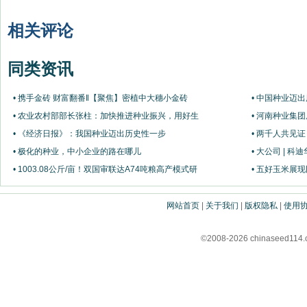
相关评论
同类资讯
• 携手金砖 财富翻番‖【聚焦】密植中大穗小金砖
• 中国种业迈
• 农业农村部部长张柱：加快推进种业振兴，用好生
• 河南种业集
• 《经济日报》：我国种业迈出历史性一步
• 两千人共见证
• 极化的种业，中小企业的路在哪儿
• 大公司 |
• 1003.08公斤/亩！双国审联达A74吨粮高产模式研
• 五好玉米展
网站首页
|
关于我们
|
版权隐私
|
使用
©2008-2026 chinaseed11